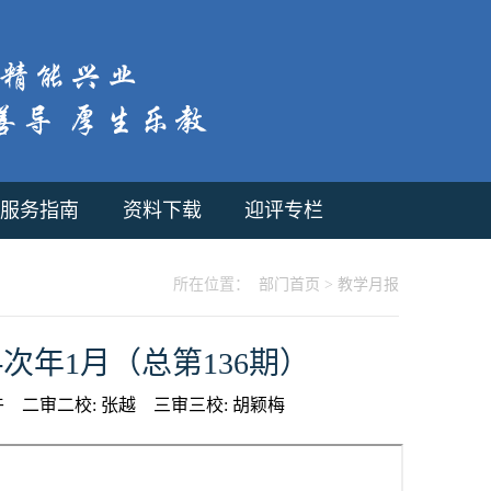
服务指南
资料下载
迎评专栏
所在位置：
部门首页
>
教学月报
月-次年1月（总第136期）
卉
二审二校:
张越
三审三校:
胡颖梅